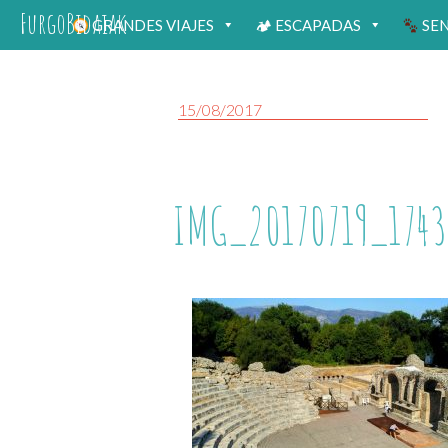
FurgoBidaiak
GRANDES VIAJES
🏕 ESCAPADAS
SE
15/08/2017
IMG_20170719_1743