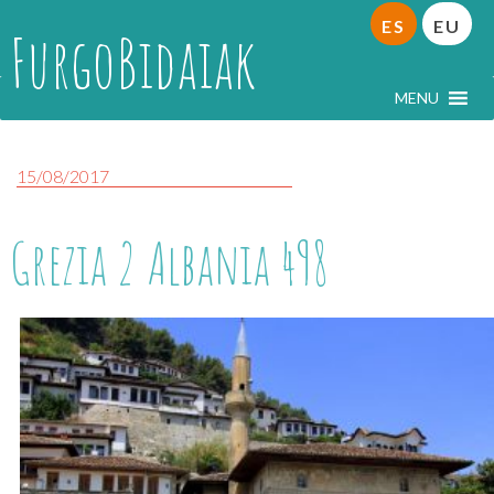
ES
EU
FurgoBidaiak
MENU
15/08/2017
Grezia 2 Albania 498