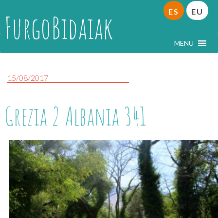
ES
EU
FurgoBidaiak
MENU
15/08/2017
Grezia 2 Albania 341