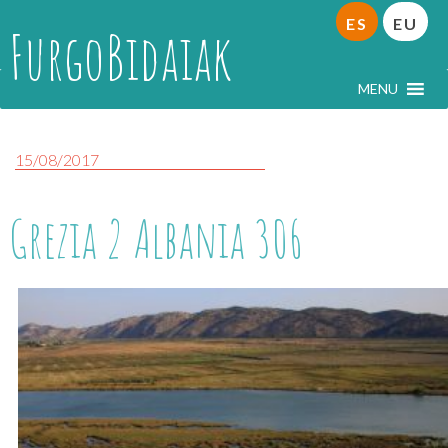
ES
EU
FurgoBidaiak
MENU
15/08/2017
Grezia 2 Albania 306