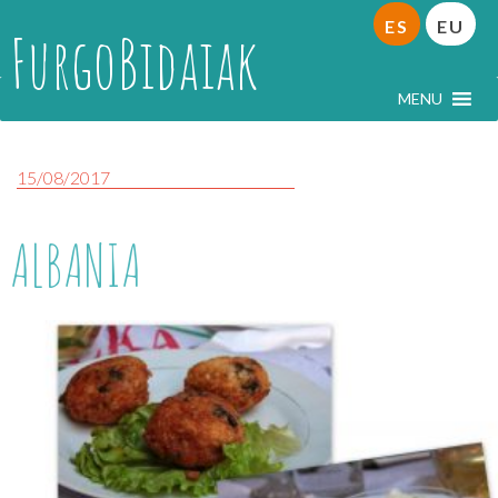
ES
EU
FurgoBidaiak
MENU
15/08/2017
ALBANIA