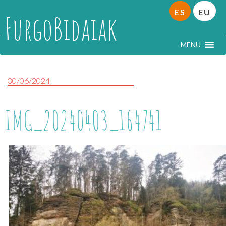
ES
EU
FurgoBidaiak
MENU
30/06/2024
IMG_20240403_164741