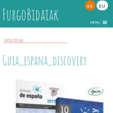
ES
EU
FurgoBidaiak
MENU
3/01/2018
Guia_espana_discovery