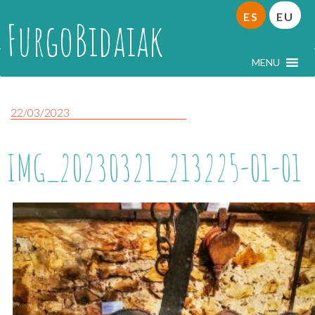
ES
EU
FurgoBidaiak
MENU
22/03/2023
IMG_20230321_213225-01-01