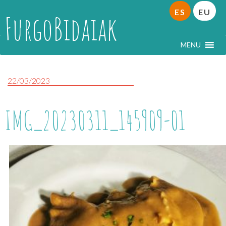
ES
EU
FurgoBidaiak
MENU
22/03/2023
IMG_20230311_145909-01