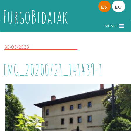
ES
EU
FurgoBidaiak
MENU
30/03/2023
IMG_20200721_141439-1