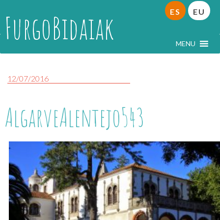
ES
EU
FurgoBidaiak
MENU
12/07/2016
AlgarveAlentejo543