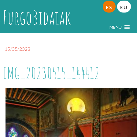
ES
EU
FurgoBidaiak
MENU
15/05/2023
IMG_20230515_144412