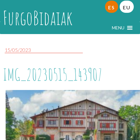
ES
EU
FurgoBidaiak
MENU
15/05/2023
IMG_20230515_143907