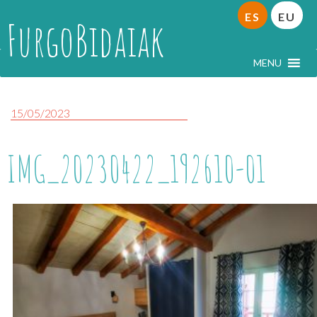
ES
EU
FurgoBidaiak
MENU
15/05/2023
IMG_20230422_192610-01