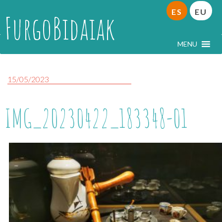
ES
EU
FurgoBidaiak
MENU
15/05/2023
IMG_20230422_183348-01