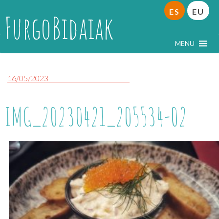
ES
EU
FurgoBidaiak
MENU
16/05/2023
IMG_20230421_205534-02