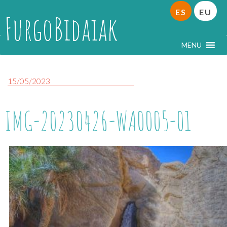
ES
EU
FurgoBidaiak
MENU
15/05/2023
IMG-20230426-WA0005-01