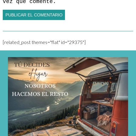
vez que comente.
[related_post themes="flat" id="29375"]