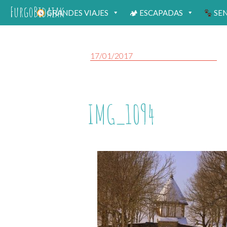
FurgoBidaiak
GRANDES VIAJES
🏕 ESCAPADAS
SE
17/01/2017
IMG_1094