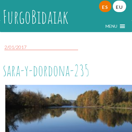
ES
EU
FurgoBidaiak
MENU
2/01/2017
sara-y-dordona-235