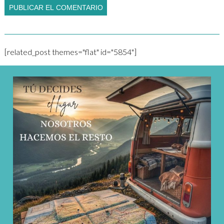
[related_post themes="flat" id="5854"]