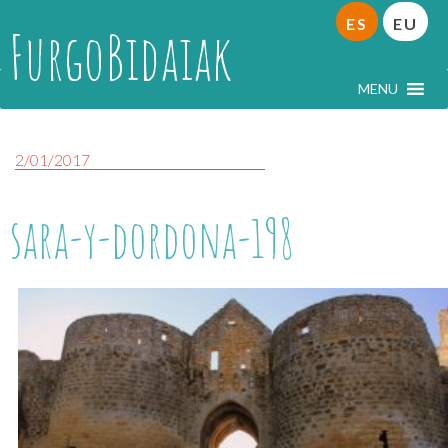
ES
EU
FurgoBidaiak
MENU
2/01/2017
sara-y-dordona-198