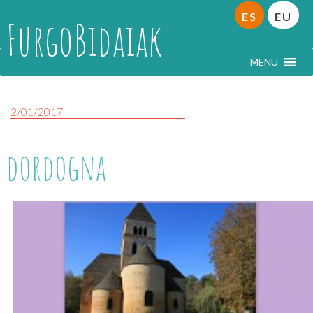
ES
EU
FurgoBidaiak
MENU
2/01/2017
dordogna