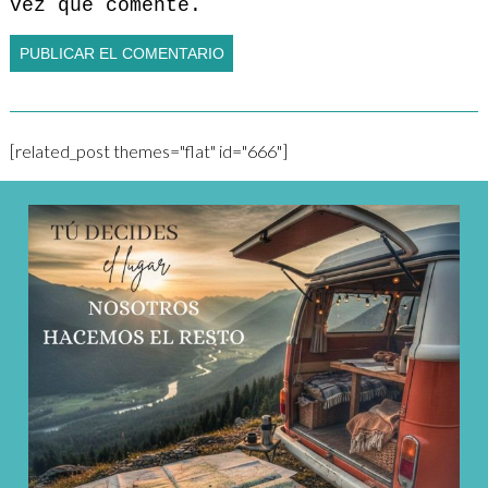
vez que comente.
[related_post themes="flat" id="666"]