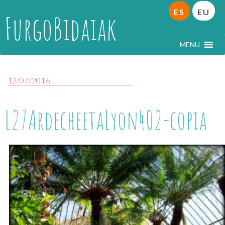
ES
EU
FurgoBidaiak
MENU
12/07/2016
L27ArdecheetaLyon402-copia