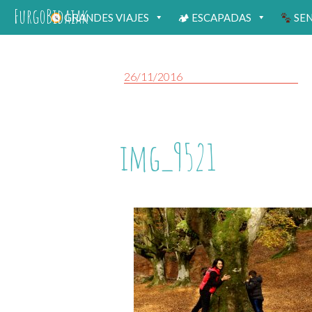
FurgoBidaiak
GRANDES VIAJES
🏕 ESCAPADAS
SE
26/11/2016
img_9521