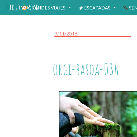
FurgoBidaiak
GRANDES VIAJES
🏕 ESCAPADAS
SE
3/11/2016
orgi-basoa-036