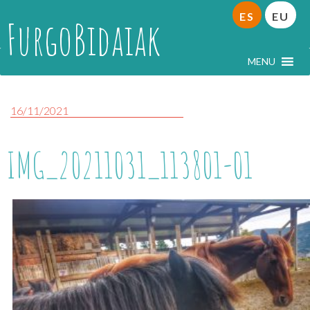
ES
EU
FurgoBidaiak
MENU
16/11/2021
IMG_20211031_113801-01