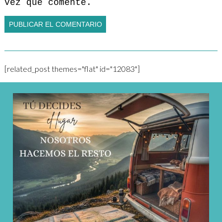
vez que comente.
[related_post themes="flat" id="12083"]