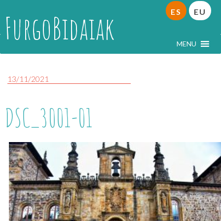
ES
EU
FurgoBidaiak
MENU
13/11/2021
DSC_3001-01