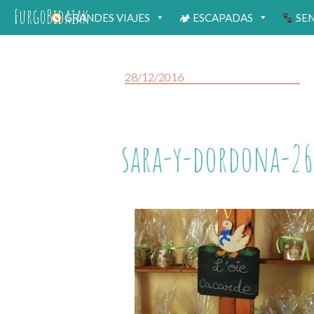
FurgoBidaiak
GRANDES VIAJES
🏕 ESCAPADAS
SE
28/12/2016
sara-y-dordona-26