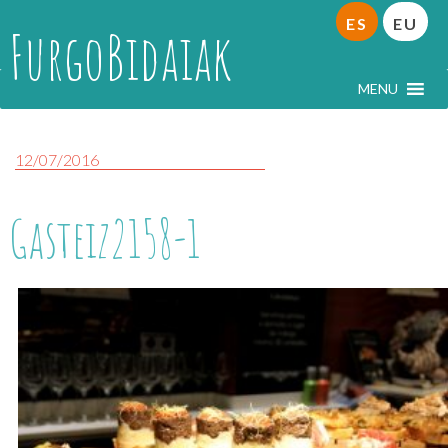
ES
EU
FurgoBidaiak
MENU
12/07/2016
Gasteiz2158-1