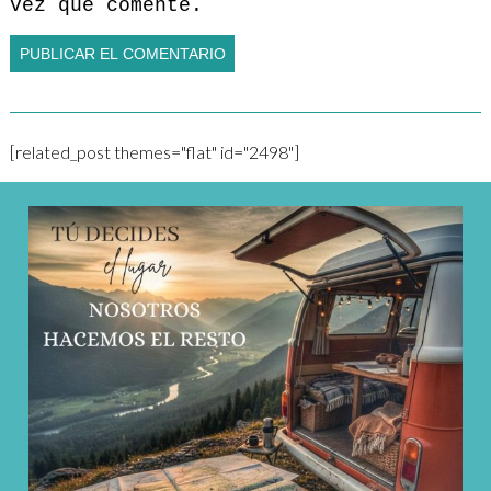
vez que comente.
[related_post themes="flat" id="2498"]