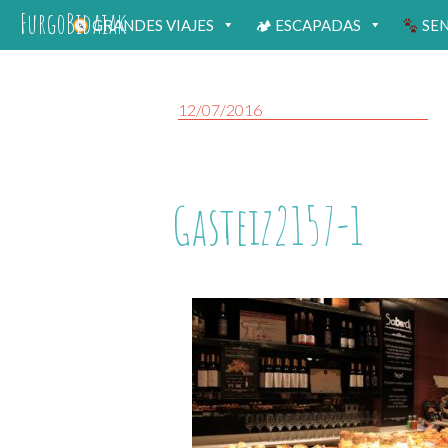
FurgoBidaiak
GRANDES VIAJES
🏕 ESCAPADAS
SE
12/07/2016
Gasteiz2157-1