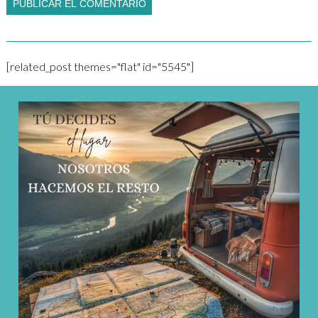
[related_post themes="flat" id="5545"]