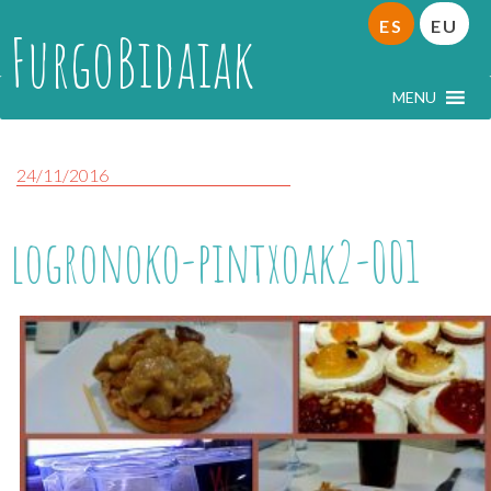
ES
EU
FurgoBidaiak
MENU
24/11/2016
logronoko-pintxoak2-001