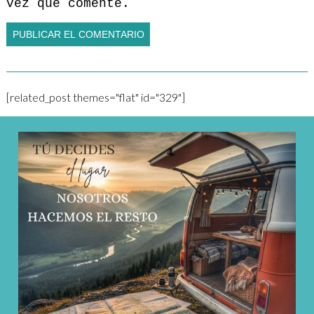
vez que comente.
[related_post themes="flat" id="329"]