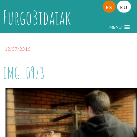
ES
EU
FurgoBidaiak
MENU
12/07/2016
IMG_0973