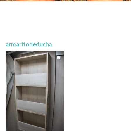
armaritodeducha