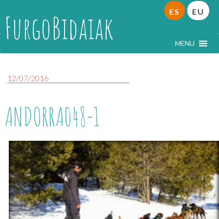
ES
EU
FurgoBidaiak
MENU
12/07/2016
ANDORRA048-1