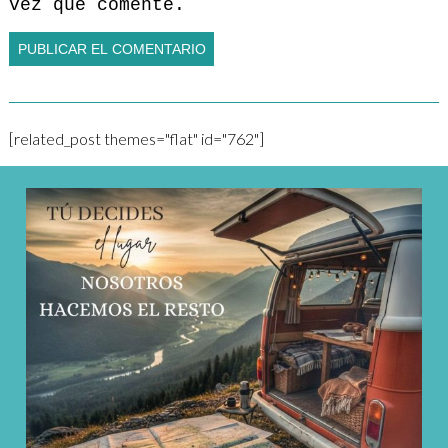
vez que comente.
[related_post themes="flat" id="762"]