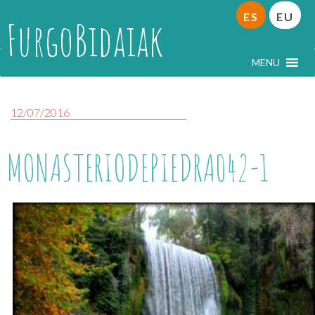
ES
EU
FurgoBidaiak
MENU
12/07/2016
MONASTERIODEPIEDRA042-1