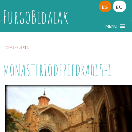
ES
EU
FurgoBidaiak
MENU
12/07/2016
MONASTERIODEPIEDRA015-1