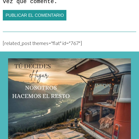
vez que comente.
[related_post themes="flat" id="767"]