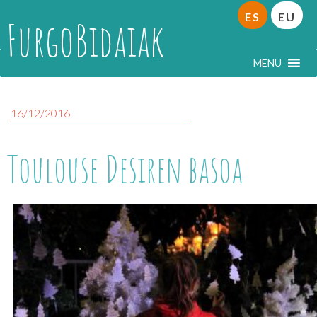
ES
EU
FurgoBidaiak
MENU
16/12/2016
Toulouse Desiren basoa