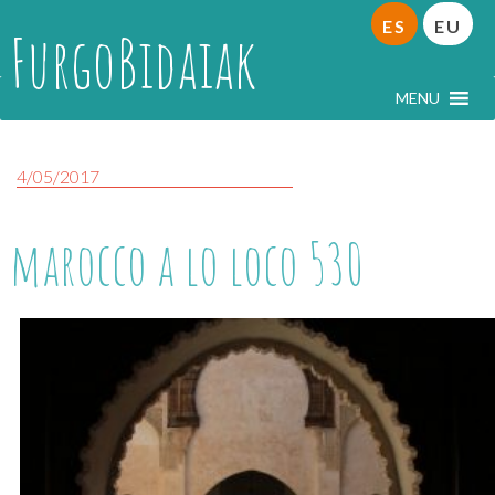
ES
EU
FurgoBidaiak
MENU
4/05/2017
marocco a lo loco 530