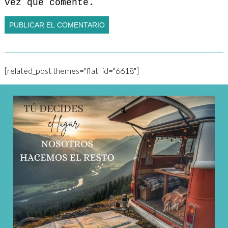
vez que comente.
[related_post themes="flat" id="6618"]