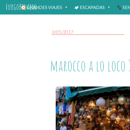
FurgoBidaiak
GRANDES VIAJES
🏕 ESCAPADAS
SE
3/05/2017
marocco a lo loco 