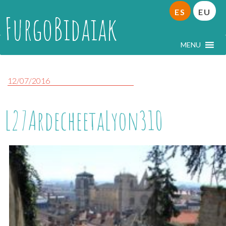
ES
EU
FurgoBidaiak
MENU
12/07/2016
L27ArdecheetaLyon310