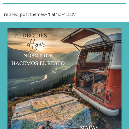
[related_post themes="flat" id="1509"]