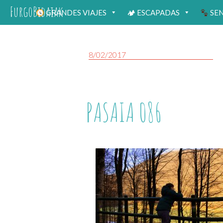
FurgoBidaiak
GRANDES VIAJES
🏕 ESCAPADAS
SE
8/02/2017
PASAIA 086