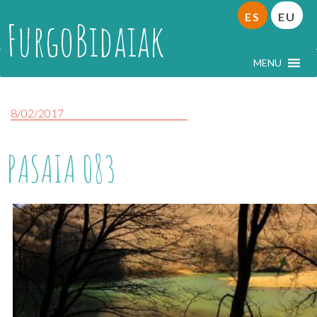
ES
EU
FurgoBidaiak
MENU
8/02/2017
PASAIA 083