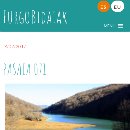
ES
EU
FurgoBidaiak
MENU
8/02/2017
PASAIA 071