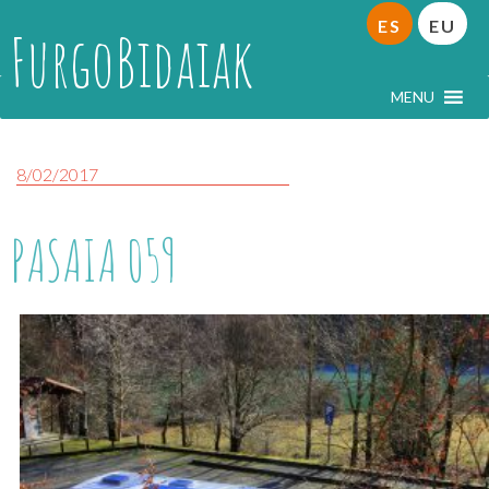
ES
EU
FurgoBidaiak
MENU
8/02/2017
PASAIA 059