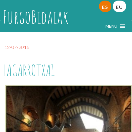
ES
EU
FurgoBidaiak
MENU
12/07/2016
LAGARROTXA1