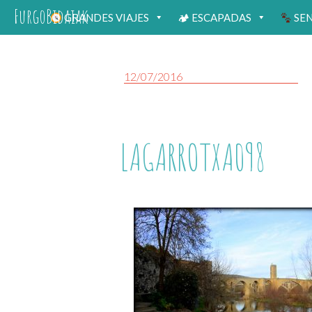
FurgoBidaiak
GRANDES VIAJES
🏕 ESCAPADAS
SE
12/07/2016
LAGARROTXA098