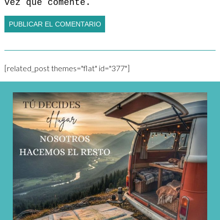
vez que comente.
[related_post themes="flat" id="377"]