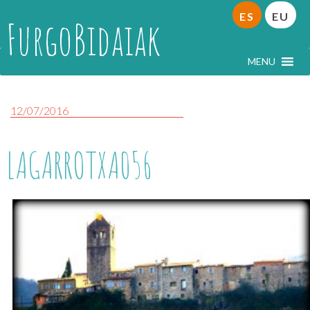
ES
EU
FurgoBidaiak
MENU
12/07/2016
LAGARROTXA056