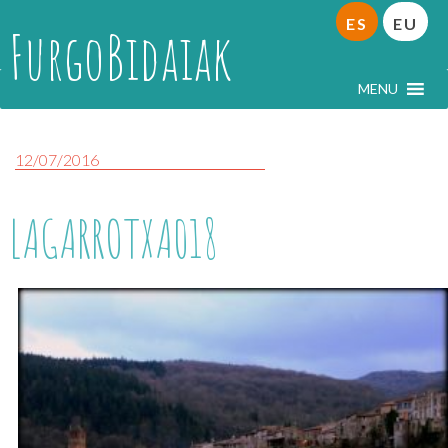
ES
EU
FurgoBidaiak
MENU
12/07/2016
LAGARROTXA018