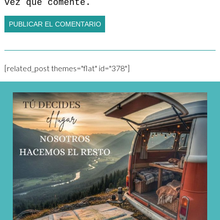
vez que comente.
[related_post themes="flat" id="378"]