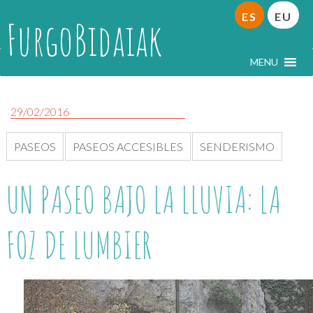
ES
EU
FurgoBidaiak
MENU
29/02/2016
PASEOS
PASEOS ACCESIBLES
SENDERISMO
UN PASEO BAJO LA LLUVIA: LA
FOZ DE LUMBIER