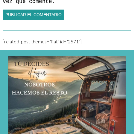
vez que comente.
[related_post themes="flat" id="2571"]