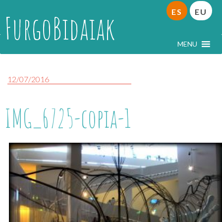
ES
EU
FurgoBidaiak
MENU
12/07/2016
IMG_6725-copia-1