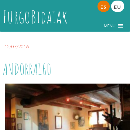
ES
EU
FurgoBidaiak
MENU
12/07/2016
ANDORRA160